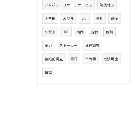
ジャパン・リサーチサービス
筑後地区
大牟田
みやま
大川
柳川
筑後
久留米
JRS
福岡
探偵
佐賀
安い
ストーカー
身辺調査
結婚前調査
即日
24時間
出張可能
相談