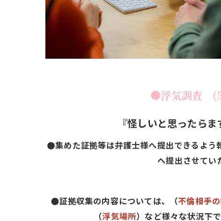
●浮気調査 (55
『怪しいと思ったらま
●集めた証拠等は弁護士様へ提出できるよう
へ提出させてい
●証拠収集の内容については、（
不倫相手の
（
浮気場所
）など様々な状況下で