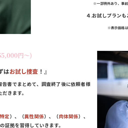
※一部例外あり、事前
４
.
お試しプランも
※表示価格は
,000円～)
ずは
お試し捜査
！』
報告書でまとめて、調査終了後に依頼者様
ただきます。
特定
）、（
異性関係
）、（
肉体関係
）、
の証拠を習得していきます。