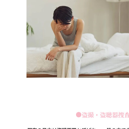
●盗撮・盗聴器捜査 (