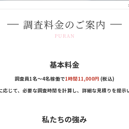
筑後地区専門 浮
調査料金のご案内
朝倉での浮気調査
PURAN
鳥栖市で調査を頼
大牟田での浮気調
基本料金
久留米市であなた
筑紫野市で浮気調
調査員1名～4名稼働で
1時間11,000円
(税込)
【八女】旦那・嫁
に応じて、必要な調査時間を計算し、詳細な見積りを提示
私たちの強み