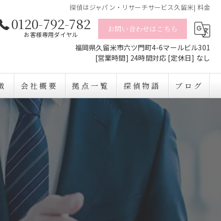
探偵はジャパン・リサーチサービス久留米| 料金
0120-792-782
お問い合わせはこちら
お客様専用ダイヤル
福岡県久留米市六ツ門町4-6マールビル301
[営業時間] 24時間対応 [定休日] なし
徴
会社概要
拠点一覧
探偵物語
ブログ