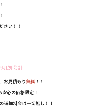
！
！
ださい！！
な明朗会計
、お見積もり
無料
！！
も安心の価格設定！
の追加料金は一切無し！！