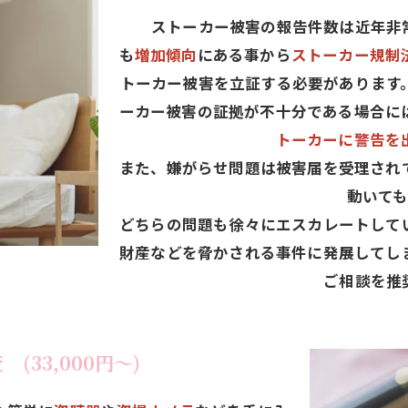
ストーカー被害の報告件数は近年非常
も
増加傾向
にある事から
ストーカー規制
トーカー被害を立証する必要があります
ーカー被害の証拠が不十分である場合に
トーカーに警告を
また、嫌がらせ問題は被害届を受理され
動いて
どちらの問題も徐々にエスカレートして
財産などを脅かされる事件に発展してし
ご相談を推
33,000円～)