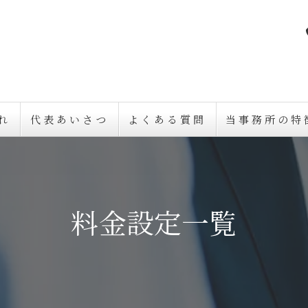
れ
代表あいさつ
よくある質問
当事務所の特
久留米の探偵
浮気調査
料金設定一覧
素行調査
不倫
人探し