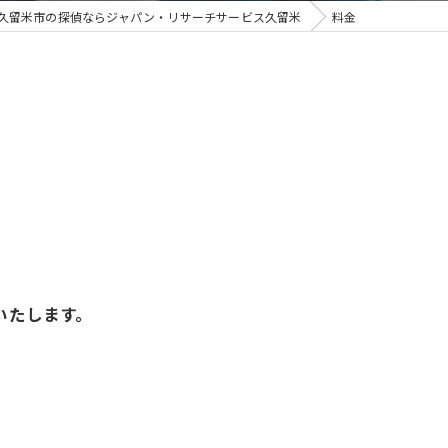
久留米市の探偵ならジャパン・リサーチサービス久留米
料金
気調査 ジャパン・リサーチサービス久留米
は信頼できる探偵へ
むならジャパン・リサーチサービス久留米支部
査は信頼できる探偵にお任せください
の不安を“確かな証拠”で解決
査を頼むならジャパン・リサーチサービス久留米
の浮気が怪しい…確かな証拠を掴むなら｜明確料金の探偵調査
いたします。