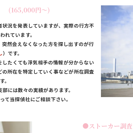
165,000円～)
者状況を発表していますが、実際の行方不
われています。
、突然会えなくなった方を探し出すのが行
し
）です。
をしたくても浮気相手の情報が分からない
どの所在を特定していく事などが所在調査
す。
支部には数々の実績があります。
って当探偵社にご相談下さい。
●ストーカー調査