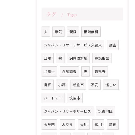
タグ
Tags
夫
浮気
親権
相談無料
ジャパン・リサーチサービス久留米
調査
旦那
嫁
24時間対応
電話相談
弁護士
浮気調査
妻
筑紫野
鳥栖
小郡
朝倉市
不安
怪しい
パートナー
筑後市
ジャパン・リサーチサービス
筑後地区
大牟田
みやま
大川
柳川
筑後