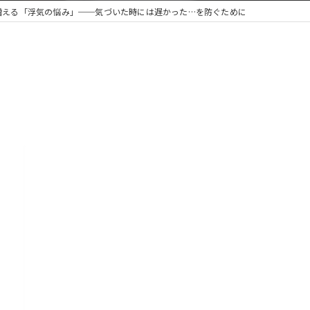
で増える「浮気の悩み」──気づいた時には遅かった…を防ぐために
気調査 ジャパン・リサーチサービス久留米
は信頼できる探偵へ
むならジャパン・リサーチサービス久留米支部
査は信頼できる探偵にお任せください
の不安を“確かな証拠”で解決
査を頼むならジャパン・リサーチサービス久留米
の浮気が怪しい…確かな証拠を掴むなら｜明確料金の探偵調査