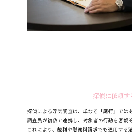
探偵に依頼す
探偵による浮気調査は、単なる「
尾行
」では
調査員が複数で連携し、対象者の行動を客観
これにより、
裁判
や
慰謝料請求
でも通用する