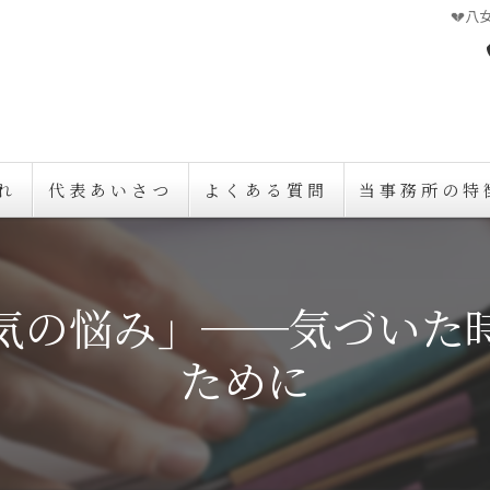
💔
れ
代表あいさつ
よくある質問
当事務所の特
久留米の探偵
浮気の悩み」──気づいた
浮気調査
ために
素行調査
不倫
人探し