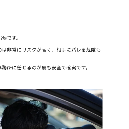
兆候です。
のは非常にリスクが高く、相手に
バレる危険
も
事務所に任せる
のが最も安全で確実です。