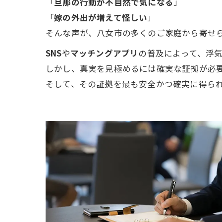
「
旦那の行動が不自然で気になる
」
「
嫁の外出が増えて怪しい
」
そんな声が、八女市の多くのご家庭から寄せ
SNS
や
マッチングアプリ
の普及によって、浮
しかし、真実を見極めるには確実な証拠が必
そして、その証拠を最も安全かつ確実に得ら