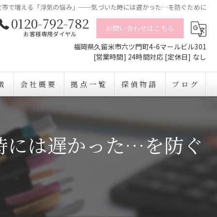
八女市で増える「浮気の悩み」──気づいた時には遅かった…を防ぐために
0120-792-782
お問い合わせはこちら
お客様専用ダイヤル
福岡県久留米市六ツ門町4-6マールビル301
[営業時間] 24時間対応 [定休日] なし
徴
会社概要
拠点一覧
探偵物語
ブログ
時には遅かった…を防ぐ