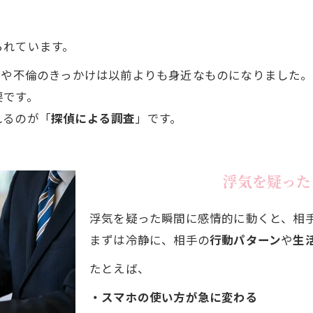
られています。
気や不倫のきっかけは以前よりも身近なものになりました。
要です。
れるのが「
探偵による調査
」です。
浮気を疑った
浮気を疑った瞬間に感情的に動くと、相
まずは冷静に、相手の
行動パターン
や
生
たとえば、
・スマホの使い方が急に変わる