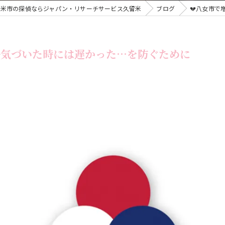
留米市の探偵ならジャパン・リサーチサービス久留米
ブログ
💔八女市
筑後地区専門 浮
朝倉での浮気調査
─気づいた時には遅かった…を防ぐために
鳥栖市で調査を頼
大牟田での浮気調
久留米市であなた
筑紫野市で浮気調
【八女】旦那・嫁