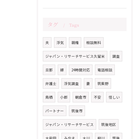
タグ
Tags
夫
浮気
親権
相談無料
ジャパン・リサーチサービス久留米
調査
旦那
嫁
24時間対応
電話相談
弁護士
浮気調査
妻
筑紫野
鳥栖
小郡
朝倉市
不安
怪しい
パートナー
筑後市
ジャパン・リサーチサービス
筑後地区
大牟田
みやま
大川
柳川
筑後