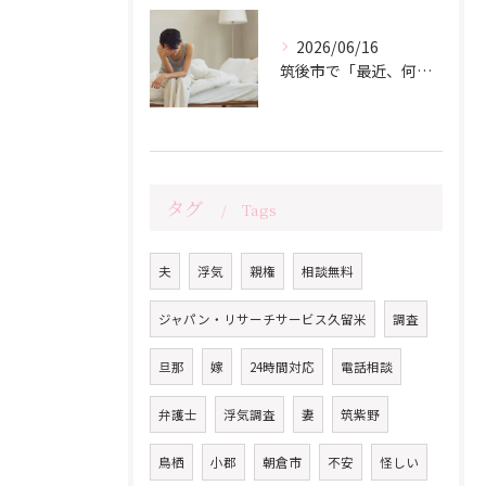
2026/06/16
筑後市で「最近、何か違う…」と感じているあなたへ
タグ
Tags
夫
浮気
親権
相談無料
ジャパン・リサーチサービス久留米
調査
旦那
嫁
24時間対応
電話相談
弁護士
浮気調査
妻
筑紫野
鳥栖
小郡
朝倉市
不安
怪しい