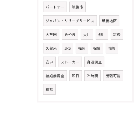
パートナー
筑後市
ジャパン・リサーチサービス
筑後地区
大牟田
みやま
大川
柳川
筑後
久留米
JRS
福岡
探偵
佐賀
安い
ストーカー
身辺調査
結婚前調査
即日
24時間
出張可能
相談