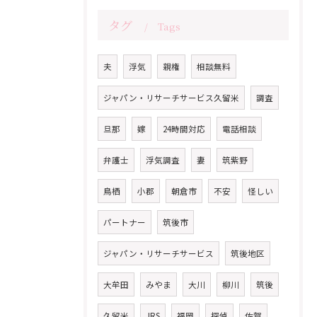
タグ
Tags
夫
浮気
親権
相談無料
ジャパン・リサーチサービス久留米
調査
旦那
嫁
24時間対応
電話相談
弁護士
浮気調査
妻
筑紫野
鳥栖
小郡
朝倉市
不安
怪しい
パートナー
筑後市
ジャパン・リサーチサービス
筑後地区
大牟田
みやま
大川
柳川
筑後
久留米
JRS
福岡
探偵
佐賀