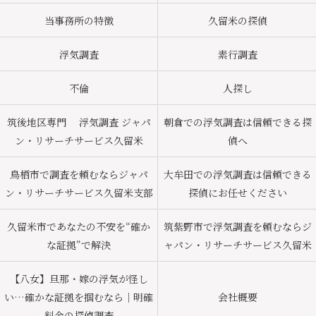
当事務所の特徴
久留米の探偵
浮気調査
素行調査
不倫
人探し
筑後地区専門 浮気調査 ジャパ
朝倉での浮気調査は信頼できる探
ン・リサーチサービス久留米
偵へ
鳥栖市で調査を頼むならジャパ
大牟田での浮気調査は信頼できる
ン・リサーチサービス久留米支部
探偵にお任せください
久留米市であなたの不安を“確か
筑紫野市で浮気調査を頼むならジ
な証拠”で解決
ャパン・リサーチサービス久留米
【八女】旦那・嫁の浮気が怪し
い…確かな証拠を掴むなら｜明確
会社概要
料金の探偵調査