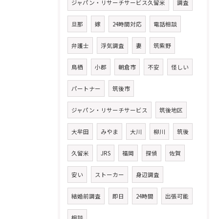
ジャパン・リサーチサービス久留米
調査
旦那
嫁
24時間対応
電話相談
弁護士
浮気調査
妻
筑紫野
鳥栖
小郡
朝倉市
不安
怪しい
パートナー
筑後市
ジャパン・リサーチサービス
筑後地区
大牟田
みやま
大川
柳川
筑後
久留米
JRS
福岡
探偵
佐賀
安い
ストーカー
身辺調査
結婚前調査
即日
24時間
出張可能
相談