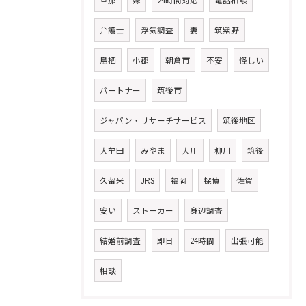
旦那
嫁
24時間対応
電話相談
弁護士
浮気調査
妻
筑紫野
鳥栖
小郡
朝倉市
不安
怪しい
パートナー
筑後市
ジャパン・リサーチサービス
筑後地区
大牟田
みやま
大川
柳川
筑後
久留米
JRS
福岡
探偵
佐賀
安い
ストーカー
身辺調査
結婚前調査
即日
24時間
出張可能
相談