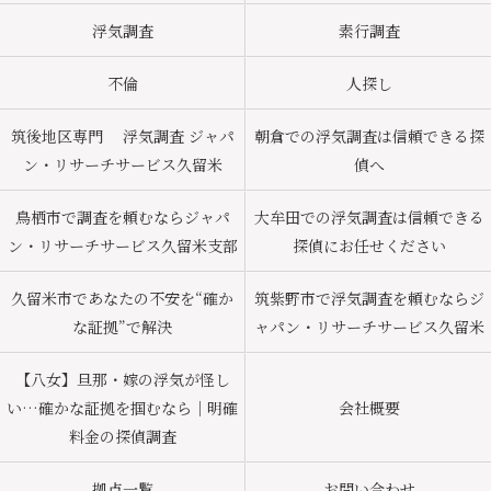
浮気調査
素行調査
不倫
人探し
筑後地区専門 浮気調査 ジャパ
朝倉での浮気調査は信頼できる探
ン・リサーチサービス久留米
偵へ
鳥栖市で調査を頼むならジャパ
大牟田での浮気調査は信頼できる
ン・リサーチサービス久留米支部
探偵にお任せください
久留米市であなたの不安を“確か
筑紫野市で浮気調査を頼むならジ
な証拠”で解決
ャパン・リサーチサービス久留米
【八女】旦那・嫁の浮気が怪し
い…確かな証拠を掴むなら｜明確
会社概要
料金の探偵調査
拠点一覧
お問い合わせ