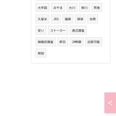
大牟田
みやま
大川
柳川
筑後
久留米
JRS
福岡
探偵
佐賀
安い
ストーカー
身辺調査
結婚前調査
即日
24時間
出張可能
相談