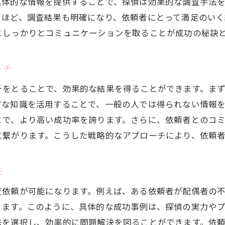
具体的な情報を提供することで、探偵は効果的な調査手法
コミュニケーションを大切にした依頼の進め方
るほど、調査結果も明確になり、依頼者にとって満足のいく
成功事例から学ぶ調査依頼の秘訣
としっかりとコミュニケーションを取ることが成功の秘訣
依頼者と探偵の信頼関係の築き方
探偵のネットワークを活用した情報収集術
ーチ
トラブル解決に向けた探偵のアプローチ
チをとることで、効果的な結果を得ることができます。ま
探偵に調査を依頼する際の重要なステップ
富な知識を活用することで、一般の人では得られない情報
調査目的の明確化とその重要性
とで、より高い成功率を誇ります。さらに、依頼者とのコ
ステップバイステップで進める依頼方法
に繋がります。こうした戦略的なアプローチにより、依頼
調査契約時に確認すべきポイント
探偵との相談時に注意すべきこと
法
初めての依頼でも安心の進め方
査依頼が可能になります。例えば、ある依頼者が配偶者の
依頼後のフォローアップの重要性
ります。このように、具体的な成功事例は、探偵の実力や
探偵業の知識を活用して確実な結果を得る方法
法を選択し、効率的に問題解決を図ることができます。依