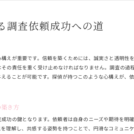
探偵の知識を活用した戦略的なアプローチ
成功事例に学ぶ効果的な調査依頼の方法
る調査依頼成功への道
日常生活で探偵を活用するメリットとは
探偵によるトラブル解決の多様な方法
個人情報保護と探偵の信頼性
心構えが重要です。信頼を築くためには、誠実さと透明性
迅速な情報収集のメリットと活用法
はその責任を重く受け止めなければなりません。調査の過
探偵を活用した安心した日常の取り戻し方
与えることが可能です。探偵が持つこのような心構えが、
日常生活での探偵の役割とその効果
探偵を活用したストーカー被害の防止策
調査依頼の成功を左右する探偵選びのポイント
の築き方
信頼できる探偵の見極め方
査成功の鍵となります。依頼者は自身のニーズや期待を明
探偵業法を理解して安全に依頼する方法
況を理解し、共感する姿勢を持つことで、円滑なコミュニ