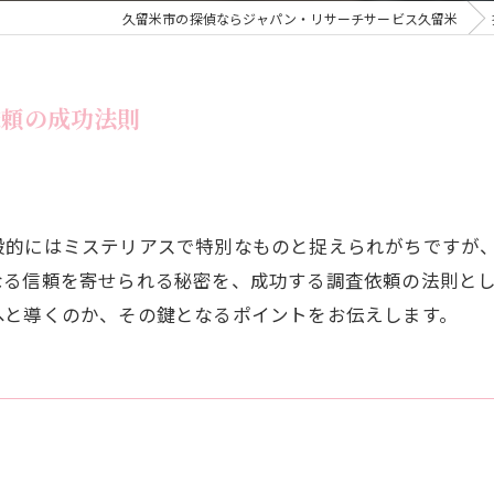
久留米市の探偵ならジャパン・リサーチサービス久留米
筑後地区専門 浮
朝倉での浮気調査
依頼の成功法則
鳥栖市で調査を頼
大牟田での浮気調
久留米市であなた
般的にはミステリアスで特別なものと捉えられがちですが
なる信頼を寄せられる秘密を、成功する調査依頼の法則と
筑紫野市で浮気調
へと導くのか、その鍵となるポイントをお伝えします。
【八女】旦那・嫁