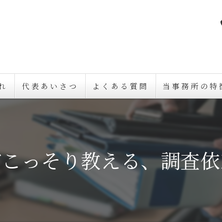
れ
代表あいさつ
よくある質問
当事務所の特
久留米の探偵
浮気調査
がこっそり教える、調査依
素行調査
不倫
人探し