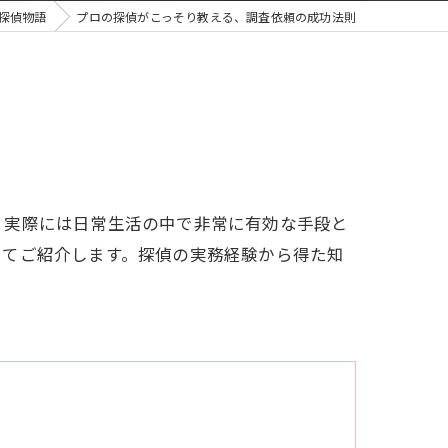
探偵物語
プロの探偵がこっそり教える、調査依頼の成功法則
気調査 ジャパン・リサーチサービス久留米
は信頼できる探偵へ
むならジャパン・リサーチサービス久留米支部
査は信頼できる探偵にお任せください
の不安を“確かな証拠”で解決
、実際には日常生活の中で非常に有効な手段と
してご紹介します。探偵の実務経験から得た知
査を頼むならジャパン・リサーチサービス久留米
の浮気が怪しい…確かな証拠を掴むなら｜明確料金の探偵調査