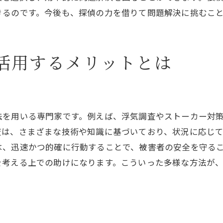
専門知識を駆使した調査の進め方
きるのです。今後も、探偵の力を借りて問題解決に挑むこ
法律を遵守した安全な調査方法
探偵の経験を活かした効果的な依頼
活用するメリットとは
調査結果を最大限に活用する方法
プロが教える調査完了後の対策
結果に繋がる情報分析のポイント
信頼できる探偵がもたらす安心感とその価値
法を用いる専門家です。例えば、浮気調査やストーカー対
査は、さまざまな技術や知識に基づいており、状況に応じ
安心感を提供する探偵の重要な役割
は、迅速かつ的確に行動することで、被害者の安全を守る
依頼者に寄り添う探偵のサポート体制
を考える上での助けになります。こういった多様な方法が
探偵が提供する心理的な安心感の意義
信頼できる探偵によるトラブル解決事例
安心感がもたらす依頼者の日常生活への影響
探偵が築く信頼関係の重要性とその価値