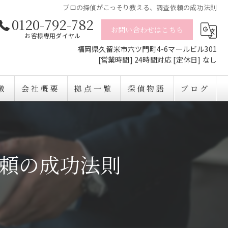
プロの探偵がこっそり教える、調査依頼の成功法則
0120-792-782
お問い合わせはこちら
お客様専用ダイヤル
福岡県久留米市六ツ門町4-6マールビル301
[営業時間] 24時間対応 [定休日] なし
徴
会社概要
拠点一覧
探偵物語
ブログ
頼の成功法則