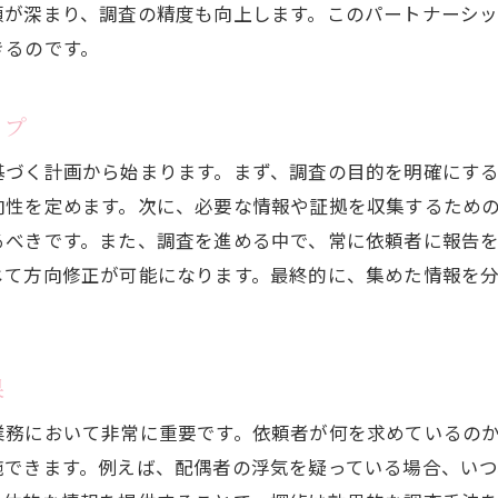
調査目的に応じた探偵選びのコツ
頼が深まり、調査の精度も向上します。このパートナーシ
探偵の過去実績に基づく選択基準
きるのです。
口コミや評判を活用した探偵選び
契約前に確認すべき探偵の重要事項
ップ
探偵に依頼する前に知っておくべき基本情報
基づく計画から始まります。まず、調査の目的を明確にす
依頼を成功させるための事前準備
向性を定めます。次に、必要な情報や証拠を収集するため
探偵業法の基本とその重要性
るべきです。また、調査を進める中で、常に依頼者に報告
じて方向修正が可能になります。最終的に、集めた情報を
調査依頼の流れと必要な手続き
事前に知っておくべき探偵の調査手法
料金体系と費用に関する基礎知識
果
探偵とのコミュニケーションの取り方
業務において非常に重要です。依頼者が何を求めているの
プロの探偵が明かす依頼成功のための秘訣
施できます。例えば、配偶者の浮気を疑っている場合、い
プロの探偵が実践する成功のための技法